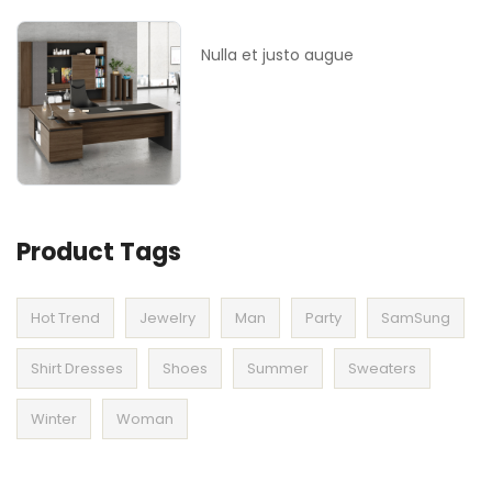
Nulla et justo augue
Product Tags
Hot Trend
Jewelry
Man
Party
SamSung
Shirt Dresses
Shoes
Summer
Sweaters
Winter
Woman