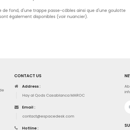
e de fond, d'une trappe passe-câbles ainsi que d'une goulotte
 sont également disponibles (voir nuancier).
CONTACT US
NE
Address :
Ab
de
inf
Hay al Qods Casablanca MAROC
Email :
contact@espacedesk.com
SU
Hotline :