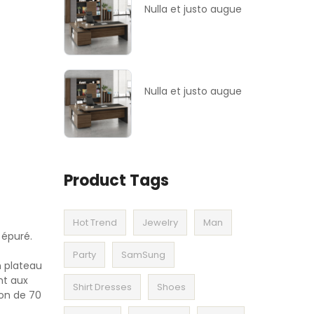
Nulla et justo augue
Nulla et justo augue
Product Tags
Hot Trend
Jewelry
Man
 épuré.
Party
SamSung
n plateau
nt aux
Shirt Dresses
Shoes
ion de 70