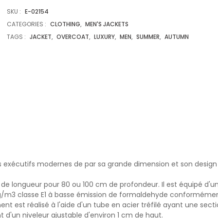
SKU :
E-02154
CATEGORIES :
CLOTHING
,
MEN'S JACKETS
TAGS :
JACKET
,
OVERCOAT
,
LUXURY
,
MEN
,
SUMMER
,
AUTUMN
s exécutifs modernes de par sa grande dimension et son design
 de longueur pour 80 ou 100 cm de profondeur. Il est équipé d'u
g/m3 classe E1 à basse émission de formaldehyde conforméme
nt est réalisé à l'aide d'un tube en acier tréfilé ayant une sect
 d'un niveleur ajustable d'environ 1 cm de haut.