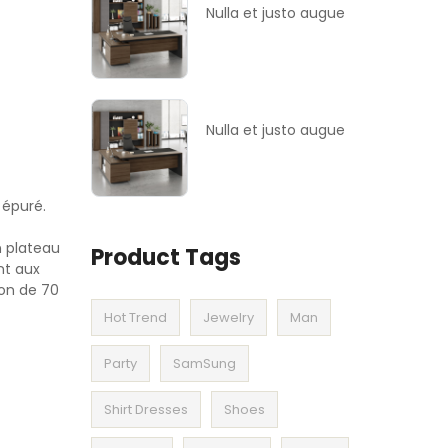
Nulla et justo augue
Nulla et justo augue
 épuré.
n plateau
Product Tags
nt aux
ion de 70
Hot Trend
Jewelry
Man
Party
SamSung
Shirt Dresses
Shoes