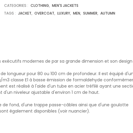
CATEGORIES :
CLOTHING
,
MEN'S JACKETS
TAGS :
JACKET
,
OVERCOAT
,
LUXURY
,
MEN
,
SUMMER
,
AUTUMN
s exécutifs modernes de par sa grande dimension et son design
 de longueur pour 80 ou 100 cm de profondeur. Il est équipé d'u
g/m3 classe E1 à basse émission de formaldehyde conforméme
nt est réalisé à l'aide d'un tube en acier tréfilé ayant une sect
 d'un niveleur ajustable d'environ 1 cm de haut.
e de fond, d'une trappe passe-câbles ainsi que d'une goulotte
 sont également disponibles (voir nuancier).